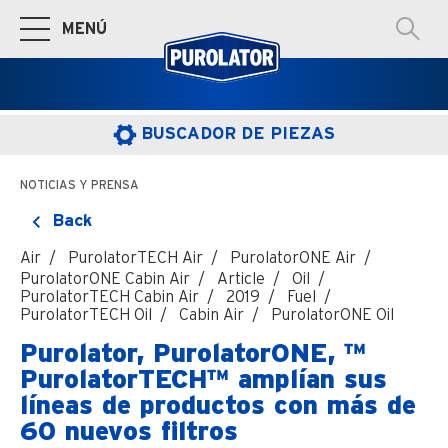
MENÚ
Cambiar a la navegación principal
BUSCADOR DE PIEZAS
NOTICIAS Y PRENSA
Back
Air
PurolatorTECH Air
PurolatorONE Air
PurolatorONE Cabin Air
Article
Oil
PurolatorTECH Cabin Air
2019
Fuel
PurolatorTECH Oil
Cabin Air
PurolatorONE Oil
Purolator, PurolatorONE, ™
PurolatorTECH™ amplían sus
líneas de productos con más de
60 nuevos filtros